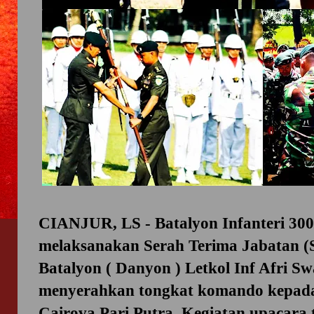
CIANJUR, LS - Batalyon Infanteri 300
melaksanakan Serah Terima Jabatan (
Batalyon ( Danyon )
Letkol Inf Afri S
menyerahkan tongkat komando kepa
Cairova Pari Putr
a. Kegiatan upacara 