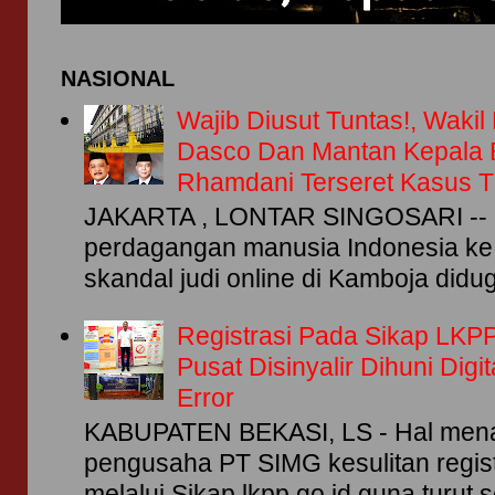
NASIONAL
Wajib Diusut Tuntas!, Waki
Dasco Dan Mantan Kepala
Rhamdani Terseret Kasus
JAKARTA , LONTAR SINGOSARI -- 
perdagangan manusia Indonesia ke 
skandal judi online di Kamboja didug
Registrasi Pada Sikap LKPP
Pusat Disinyalir Dihuni Dig
Error
KABUPATEN BEKASI, LS - Hal menar
pengusaha PT SIMG kesulitan regis
melalui Sikap.lkpp.go.id guna turut se