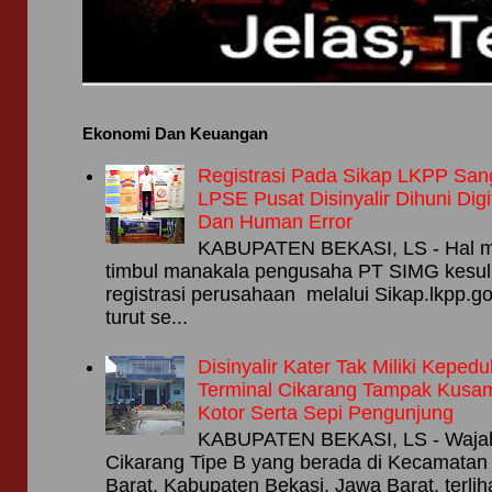
Ekonomi Dan Keuangan
Registrasi Pada Sikap LKPP Sang
LPSE Pusat Disinyalir Dihuni Digit
Dan Human Error
KABUPATEN BEKASI, LS - Hal m
timbul manakala pengusaha PT SIMG kesul
registrasi perusahaan melalui Sikap.lkpp.go
turut se...
Disinyalir Kater Tak Miliki Kepedu
Terminal Cikarang Tampak Kusa
Kotor Serta Sepi Pengunjung
KABUPATEN BEKASI, LS - Wajah
Cikarang Tipe B yang berada di Kecamatan
Barat, Kabupaten Bekasi, Jawa Barat, terlih