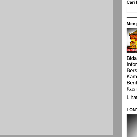
Cari 
Meng
Bida
Info
Bers
Kam
Beri
Kasi
Liha
LON