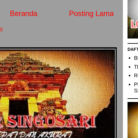
Beranda
Posting Lama
m)
DAF
B
T
R
P
S