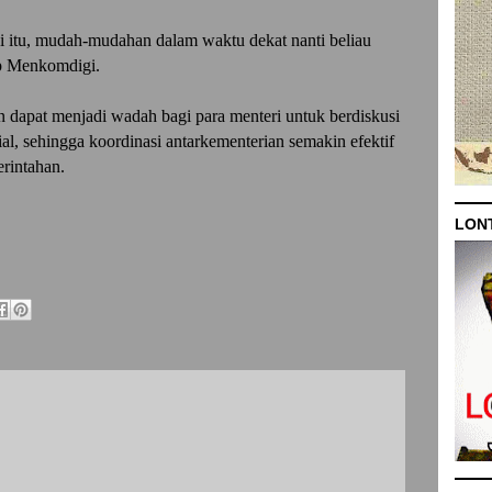
ai itu, mudah-mudahan dalam waktu dekat nanti beliau
p Menkomdigi.
n dapat menjadi wadah bagi para menteri untuk berdiskusi
ial, sehingga koordinasi antarkementerian semakin efektif
rintahan.
LON