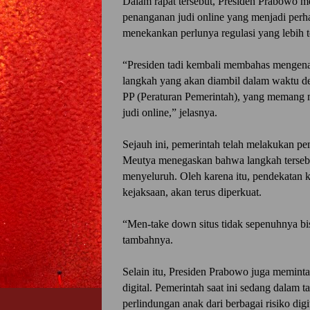
Dalam rapat tersebut, Presiden Prabowo m
penanganan judi online yang menjadi perh
menekankan perlunya regulasi yang lebih t
“Presiden tadi kembali membahas mengena
langkah yang akan diambil dalam waktu d
PP (Peraturan Pemerintah), yang memang m
judi online,” jelasnya.
Sejauh ini, pemerintah telah melakukan pem
Meutya menegaskan bahwa langkah tersebu
menyeluruh. Oleh karena itu, pendekatan k
kejaksaan, akan terus diperkuat.
“Men-take down situs tidak sepenuhnya bis
tambahnya.
Selain itu, Presiden Prabowo juga meminta
digital. Pemerintah saat ini sedang dalam
perlindungan anak dari berbagai risiko dig