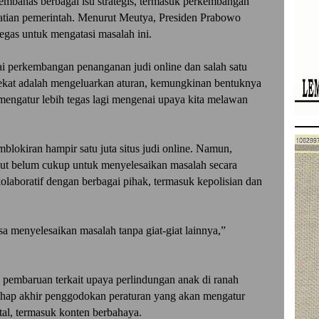
embahas berbagai isu strategis, termasuk perkembangan
atian pemerintah. Menurut Meutya, Presiden Prabowo
egas untuk mengatasi masalah ini.
i perkembangan penanganan judi online dan salah satu
ekat adalah mengeluarkan aturan, kemungkinan bentuknya
engatur lebih tegas lagi mengenai upaya kita melawan
blokiran hampir satu juta situs judi online. Namun,
t belum cukup untuk menyelesaikan masalah secara
olaboratif dengan berbagai pihak, termasuk kepolisian dan
a menyelesaikan masalah tanpa giat-giat lainnya,”
 pembaruan terkait upaya perlindungan anak di ranah
 tahap akhir penggodokan peraturan yang akan mengatur
ital, termasuk konten berbahaya.